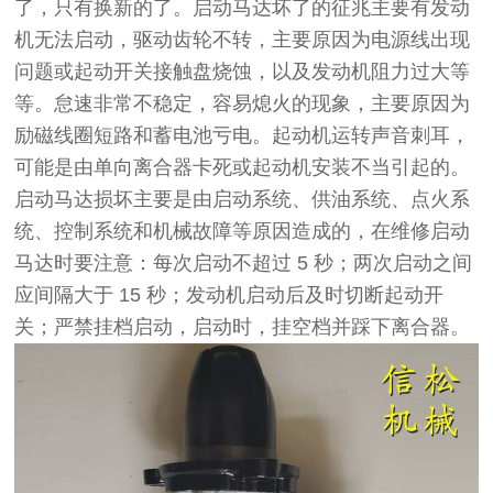
了，只有换新的了。
启动马达坏了的征兆主要有发动
机无法启动，驱动齿轮不转，主要原因为电源线出现
问题或起动开关接触盘烧蚀，以及发动机阻力过大等
等。怠速非常不稳定，容易熄火的现象，主要原因为
励磁线圈短路和蓄电池亏电。起动机运转声音刺耳，
可能是由单向离合器卡死或起动机安装不当引起的。
启动马达损坏主要是由启动系统、供油系统、点火系
统、控制系统和机械故障等原因造成的，在维修启动
马达时要注意：每次启动不超过
5
秒；两次
启
动之间
应间隔大于
15
秒；发动机
启
动后及时切断起动开
关；严禁挂档
启
动，
启
动时，挂空档并踩下离合器。